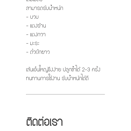
สามารถรับน้ำหนัก
- บวบ
- แตงร้าน
- แตงกวา
- มะระ
- ถั่วฝักยาว
เส้นเอ็นใหญ่ขึงง่าย ปลูกซ้ำได้ 2-3 ครั้ง
ทนทานการใช้งาน รับน้ำหนักได้ดี
ติดต่อเรา