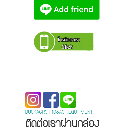
DUCKAGRO
|
108AGRIEQUIPMENT
ติดต่อเราผ่านกล่อง