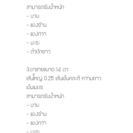
สามารถรับน้ำหนัก
- บวบ
- แตงร้าน
- แตงกวา
- มะระ
- ถั่วฝักยาว
3.ตาข่ายขนาด 14 ตา
เส้นใหญ่ 0.25 เส้นเอ็นคละสี ความยาว
เต็มเมตร
สามารถรับน้ำหนัก
- บวบ
- แตงร้าน
- แตงกวา
- มะระ