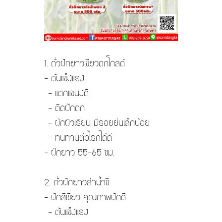
1. ถั่วฝักยาวเขียวดกโกลด์
- ต้นแข็งแรง
- แตกแขนงดี
- ติดฝักดก
- ผักผิวเรียบ มีรอยย่นเล็กน้อย
- ทนทานต่อโรคได้ดี
- ฝักยาว 55-65 ซม.
2. ถั่วฝักยาวลำน้ำชี
- ฝักสีเขียว คุณภาพฝักดี
- ต้นแข็งแรง