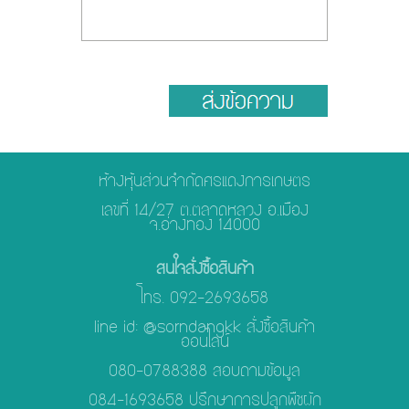
ห้างหุ้นส่วนจำกัดศรแดงการเกษตร
เลขที่ 14/27 ต.ตลาดหลวง อ.เมือง
จ.อ่างทอง 14000
สนใจสั่งซื้อสินค้า
โทร. 092-2693658
line id: @sorndangkk สั่งซื้อสินค้า
ออนไลน์
080-0788388 สอบถามข้อมูล
084-1693658 ปรึกษาการปลูกพืชผัก