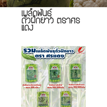
เมล็ดพันธุ์
ถั่วฝักยาว ตราศร
แดง