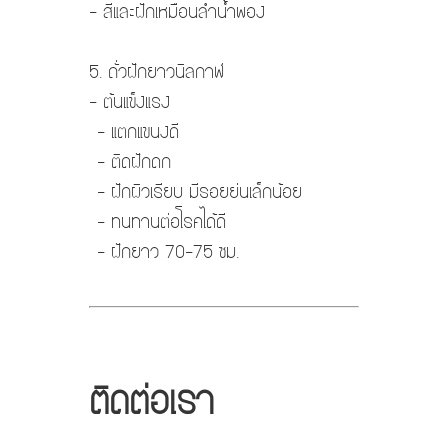
- สีและฝักเหมือนลำน้ำพอง
5. ถั่วฝักยาวนิลกาฬ
- ต้นแข็งแรง
- แตกแขนงดี
- ติดฝักดก
- ฝักผิวเรียบ มีรอยย่นเล็กน้อย
- ทนทานต่อโรคได้ดี
- ฝักยาว 70-75 ซม.
ติดต่อเรา