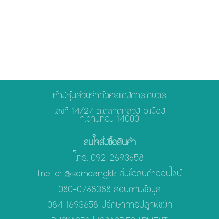
ห้างหุ้นส่วนจำกัดศรแดงการเกษตร
เลขที่ 14/27 ต.ตลาดหลวง อ.เมือง
จ.อ่างทอง 14000
สนใจสั่งซื้อสินค้า
โทร. 092-2693658
line id: @sorndangkk สั่งซื้อสินค้าออนไลน์
080-0788388 สอบถามข้อมูล
084-1693658 ปรึกษาการปลูกพืชผัก